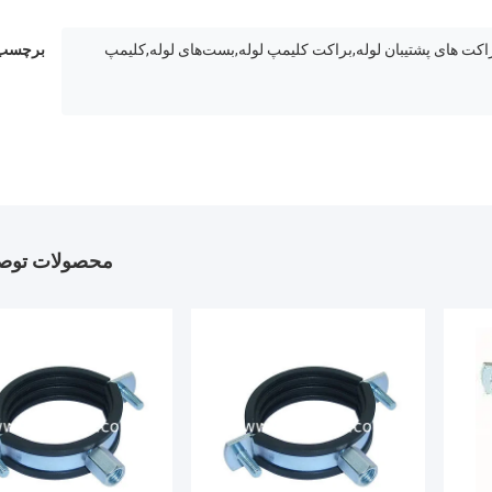
استاف,گیره لوله,براکت های پشتیبان لوله,براکت کلیمپ لوله,بست‌های لوله,کلیمپ
برچسب 
محصولات توصی