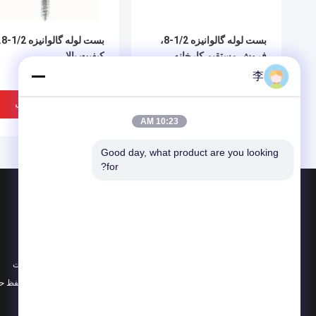
بست لوله گالوانیزه 1/2-8،
بست لوله گالو
فروش مستقیم کارخانه.
کیفیت بالا
李
بهترین قیمت
بهترین قیمت
10:23 AM
Good day, what product are you looking 
for?
محصولات
در باره
نوک لوله فولادی
اخبار
آب نل و بيباک
موارد
سوکت لوله فولادی
نقشه سایت
همه دسته بندی ها
سیاست حفظ ح
بست لوله گالوانیزه، فروش
بست لوله گالوانیزه، فرو