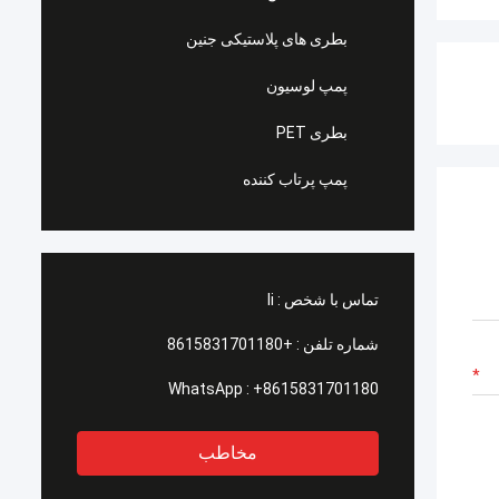
بطری های پلاستیکی جنین
پمپ لوسیون
بطری PET
پمپ پرتاب کننده
تماس با شخص :
li
شماره تلفن :
+8615831701180
WhatsApp :
+8615831701180
مخاطب