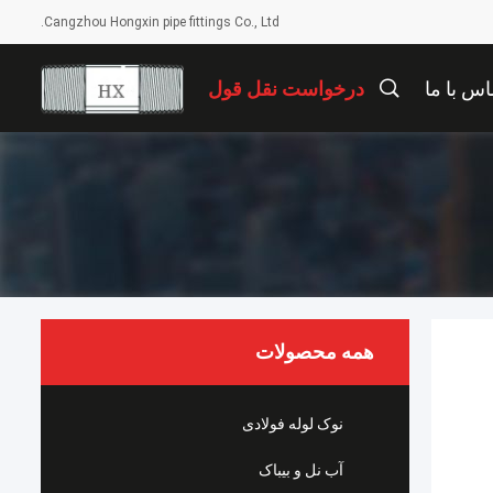
Cangzhou Hongxin pipe fittings Co., Ltd.
اس با ما
درخواست نقل قول
همه محصولات
نوک لوله فولادی
آب نل و بيباک