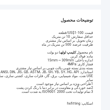
توضیحات محصول
قیمت: US$1-100/قطعه
حداقل سفارش: 10 تن متریک
زمان تحویل: بر اساس نیاز مشتری
ظرفیت عرضه: 500 تن متریک در ماه
نام محصول:
کلیمپ لوله
با دو بولت
ماده: فولاد کربن
اندازه داخلی: 15mm ~ 309mm
فشار کاری: 4MPa
بسته بندی:بسته چوبی،پالت چوبی،بر اساس نیاز مشتری
استاندارد: ANSI، DIN، JIS، GB، ASTM، JB، SH، YB، SY، HG، API
USE نفت، مواد شیمیایی، برق، گاز، فلزات سازی، کشتی سازی، ساخت و ساز و غیره
سایر
1طراحی ویژه بر اساس نیاز موجود است
2ضد خوردگی و مقاومت در برابر دما با رنگ کردن پشت
3.تمام تولیدات تحت ISO9001: 2000 به شدت است.
اسکایپ: hxfitting