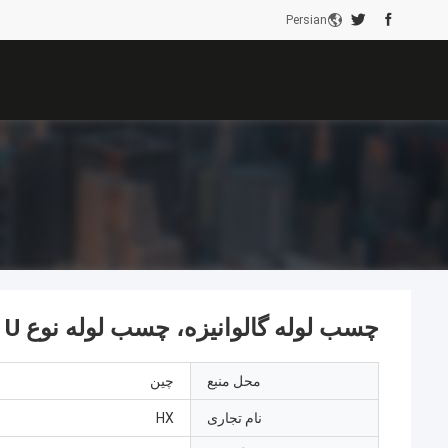
Persian
چسب لوله گالوانیزه، چسب لوله نوع U
محل منبع
چین
نام تجاری
HX