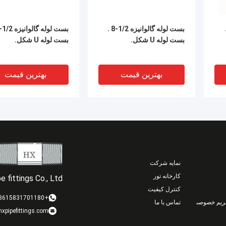
انیزه 1/2-8.
بست لوله گالوانیزه 1/2-8 .
بست لوله U شکل.
بست لوله U شکل.
بهترین قیمت
بهترین قیمت
نمایه شرکت
کارخانه تور
 fittings Co., Ltd.
کنترل کیفیت
+8615831701180
ریم خصوصی
تماس با ما
xpipefittings.com
ش
بست لوله، کارخانه بست لوله،
1/2-8 گالوانیزه U لوله کلیمپ