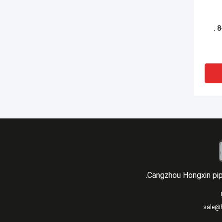
بست لوله گالوانیزه 1/2-8 .
Cangzhou Hongxin pipe
sale@h