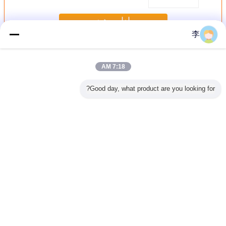
ادامه هید
李
گیره لوله
بیش
7:18 AM
Good day, what product are you looking for?
 گالوانیزه
بست لوله، کارخانه
1/2-8 گالوانیزه U
بست لوله گالوانیزه
بست لوله 
1/2-8 . بست لوله U
بست لوله، انواع
لوله کلیمپ
1/2-8، فروش
1/2-8. کیفیت بالا
کل.
بست لوله
مستقیم کارخانه.
تغییر زبان
Persian
خانه
|
دربارهی ما
|
تماس با ما
|
نقشه سایت
|
Privacy Policy
دسکتاپ مشخصات