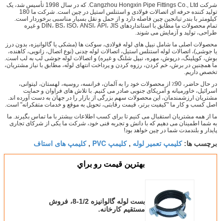
شرکت Cangzhou Hongxin Pipe Fittings Co., Ltd. که در سال 1998 تأسیس شد، یک
تولید کننده حرفه ای اتصالات فولادی و استنلس استیل در چین است. شرکت ما 180
کیلومتر با بندر تیانجین چین فاصله دارد و از حمل و نقل بسیار مناسبی برخوردار است.
تمام محصولات ما مطابق با استانداردهای DIN، BS، ISO، ANSI، API، JIS و غیره
طراحی، تولید و آزمایش می شوند.
محصولات اصلی ما شامل نیپل های لوله فولادی، سوکت ها (مشکی یا گالوانیزه، بدون درز
یا جوشی)، اتصالات لوله استنلس استیل، اتصالات لوله چدنی (نوع اتصال، زانویی، کاهنده،
بوش، کوپلینگ، درپوش، مهره، نیپل شلنگ و غیره) و اتصالات لوله جوشی لب به لب است.
ما همچنین در برش، خم کردن، رزوه کردن و پرداخت انتهای لوله، مطابق با نیاز مشتریان،
تخصص داریم.
در حال حاضر، 90٪ از محصولات خود را به آلمان، فرانسه، روسیه، لهستان، لیتوانی،
اسرائیل، خاورمیانه و آمریکای جنوبی صادر می کنیم. با تلاش های فراوان و حمایت
مشتریان ارزشمندمان، این محصولات سهم بزرگی از بازار را در جهان به دست آورده اند.
اصل کسب و کار ما "کیفیت برتر، قیمت رقابتی، تحویل به موقع و خدمات متفکرانه" است.
ما از همه مشتریان استقبال می کنیم تا برای کسب اطلاعات بیشتر با ما تماس بگیرند. ما
به شما اطمینان می دهیم که با دانش و تجربه فنی خود، شرکت ما یکی از شرکای تجاری
پایدار و بلندمدت شما در چین خواهد بود!
کلیمپ تعمیر لوله
کلیمپ PVC
کلیمپ های استاف
برچسب ها:
,
,
بهترين قيمت رو براي
بست لوله گالوانیزه 1/2-8، فروش
مستقیم کارخانه.