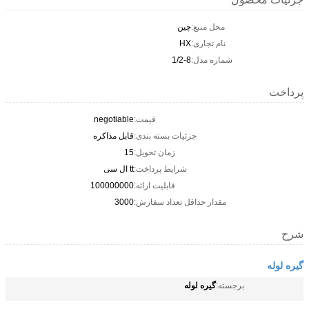
محل منبع:
چین
نام تجاری:
HX
شماره مدل:
1/2-8
پرداخت
قیمت:
negotiable
جزئیات بسته بندی:
قابل مذاکره
زمان تحویل:
15
شرایط پرداخت:
tt ال سی
قابلیت ارائه:
100000000
مقدار حداقل تعداد سفارش:
3000
شرح
گیره لوله
گیره لوله
برجسته: