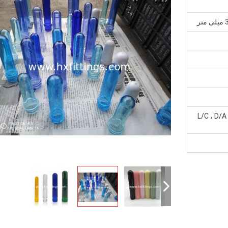
L/C ، D/A