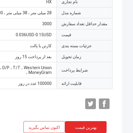
نام تجاری
HX
شماره مدل
28 میلی متر ، 38 میلی متر ، 30 میلی متر
مقدار حداقل تعداد سفارش
3000
قیمت
0.036USD-0.15USD
جزئیات بسته بندی
کارتن یا پالت
زمان تحویل
بعد از پرداخت 15 روز
 ، D/P ، T/T ، Western Union
شرایط پرداخت
، MoneyGram
قابلیت ارائه
100000 عدد در روز
بهترین قیمت
اکنون تماس بگیرید