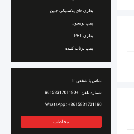
بطری های پلاستیکی جنین
پمپ لوسیون
بطری PET
پمپ پرتاب کننده
تماس با شخص :
li
شماره تلفن :
+8615831701180
WhatsApp :
+8615831701180
مخاطب