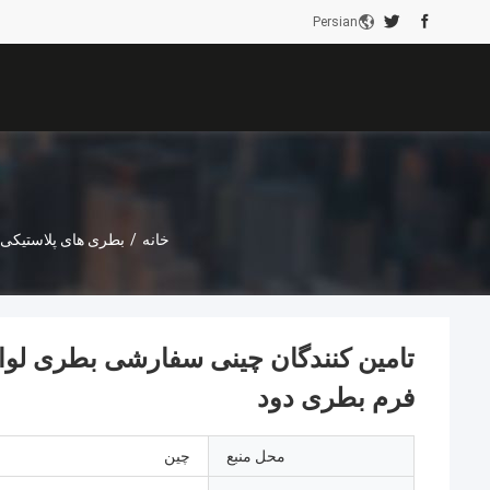
Persian
خانه
/
بطری های پلاستیکی 
تامین کنندگان چینی سفارشی بطری لواز
فرم بطری دود
محل منبع
چین