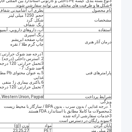
3نوع بسته بندی: کیسه PE داخلی و کارتونی استاندارد بین المللی خارجی.
4شکل ها و ظرفیت های مختلف می توانند سفارشی شوند.
نام محصول
بطری آب آشامیدنی شفاف
حجم: 1250 میلی لیتر
مشخصات
شکل: گرد
رنگ: شفاف
استفاده
آب، داروهاي دارويي، آبميوه
رنگ اسپری
چاپ صفحه ابریشم
درمان آثار هنری
چاپ گرم طلا / نقره
1درجه ضد شوک حرارتی:≥41 درجه
2. استرس داخلی (درجه): درجه 4
3تحمل حرارتی: 120 درجه
4ضد شوک: ۰7
پارامترهای فنی
5.به عن
غذایی
6.باکتری بیماری زا: منفی
7تحمل حرارتی: 120 درجه
شرایط پرداخت
TT, LC, Western Union, Paypal, سپ
ویژگی:
1. درجه غذایی / بدون سرب ، بدون BPA / سازگار با محیط زیست
2محصولات ما کاملا مطابق با استاندارد FDA هستند
3خدمات سفارشی ارائه شده
4نمونه رایگان در دسترس است.
پایان گردن
مواد
وزن ((g)
28 میلی متر
PET
23,25,27