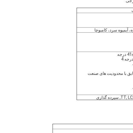
، آبميوه سرد، کامبوچا
وان محتوای Pb مطابق با محدودیت های صنعت
رده گذاری