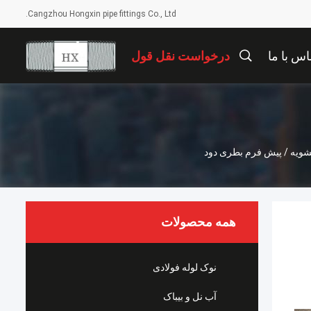
Cangzhou Hongxin pipe fittings Co., Ltd.
اس با ما
درخواست نقل قول
شویه / پیش فرم بطری دود
همه محصولات
نوک لوله فولادی
آب نل و بيباک