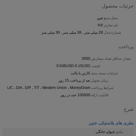
جزئیات محصول
محل منبع:
چین
نام تجاری:
HX
شماره مدل:
28 میلی متر ، 38 میلی متر ، 30 میلی متر
پرداخت
مقدار حداقل تعداد سفارش:
3000
قیمت:
0.036USD-0.15USD
جزئیات بسته بندی:
کارتن یا پالت
زمان تحویل:
بعد از پرداخت 15 روز
شرایط پرداخت:
L/C ، D/A ، D/P ، T/T ، Western Union ، MoneyGram
قابلیت ارائه:
100000 عدد در روز
شرح
بطری های پلاستیکی جنین
مادی:
حیوان خانگی