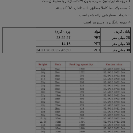
1. درجه غذایی/بدون سرب، بدون BPA/سازگار با محیط زیست
2. محصولات ما کاملاً مطابق با استاندارد FDA هستند
3. خدمات سفارشی ارائه شده است
4. نمونه رایگان در دسترس است.
پایان گردن
مواد
وزن (گرم)
28 میلی متر
PET
23,25,27
30 میلی متر
PET
14,16
38 میلی متر
PET
24,27,28,30,32,45,50