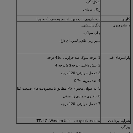
شکل: گرد
رنگ: شفاف
کاربرد
آب، دارویی، آب میوه، آب میوه سرد، کامبوچا
درمان هنری
رنگ پاششی،
چاپ سیلک،
تمبر زنی طلایی/نقره ای داغ،
پارامترهای فنی
1. درجه شوک ضد حرارتی: ≥41 درجه
2. تنش داخلی (درجه): ≤ درجه 4
3. تحمل حرارتی: 120 درجه
4. ضد ضربه: ≥0.7
5. به عنوان محتوای Pb مطابق با محدودیت های صنعت غذا
6. باکتری بیماری زا: منفی
7. تحمل حرارتی: 120 درجه
شرایط پرداخت
TT، LC، Western Union، paypal، escrow
ویژگی: