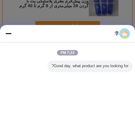
وزن پیش‌فرم بطری پلاستیکی پت با
گردن 28 میلی‌متری از 8 گرم تا 40 گرم
ادامه هید
李
بطری های پلاستیکی جنین
بیش
7:24 PM
Good day, what product are you looking for?
‌فرم بطری
بطری قهوه ای
بطری پلاستیکی
15-100mm بطری
کی پت با
گردن پیش ساخته
بطری آب آشامیدنی
پلاستیکی PET لوله
گردن 28 میلی‌متری
شده PET 28mm
جنین بطری گردن
جنین برای بطری آب
30mm
پیش ساخته PET
معدنی
PET بط
28mm21g24g15g
گالن بطری آ
تغییر زبان
Persian