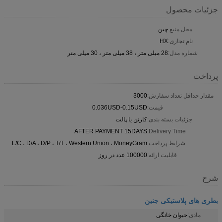
جزئیات محصول
محل منبع:
چین
نام تجاری:
HX
شماره مدل:
28 میلی متر ، 38 میلی متر ، 30 میلی متر
پرداخت
مقدار حداقل تعداد سفارش:
3000
قیمت:
0.036USD-0.15USD
جزئیات بسته بندی:
کارتن یا پالت
AFTER PAYMENT 15DAYS
Delivery Time:
شرایط پرداخت:
L/C ، D/A ، D/P ، T/T ، Western Union ، MoneyGram
قابلیت ارائه:
100000 عدد در روز
شرح
بطری های پلاستیکی جنین
مادی:
حیوان خانگی