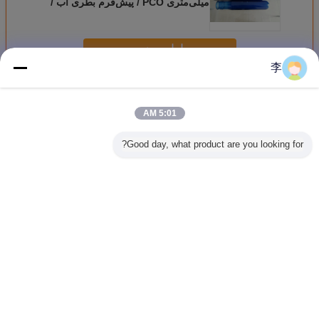
میلی‌متری PCO / پیش‌فرم بطری آب /
بطری پیش‌فرم PET
ادامه هید
李
بطری های پلاستیکی جنین
بیش
5:01 AM
Good day, what product are you looking for?
‌فرم بطری
بطری قهوه ای
بطری پلاستیکی
15-100mm بطری
کی پت با
گردن پیش ساخته
بطری آب آشامیدنی
پلاستیکی PET لوله
گردن 28 میلی‌متری
شده PET 28mm
جنین بطری گردن
جنین برای بطری آب
30mm
پیش ساخته PET
معدنی
PET بط
28mm21g24g15g
گالن بطری آ
تغییر زبان
Persian
خانه
|
دربارهی ما
|
تماس با ما
|
نقشه سایت
|
Privacy Policy