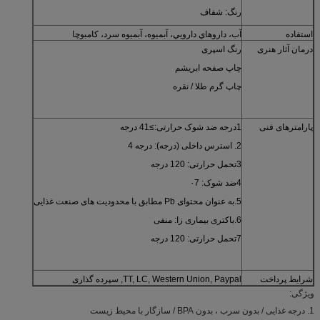
رنگ: شفاف
استفاده
آب، داروهاي دارويي، آبميوه، آبميوه سرد، کامبوچا
درمان آثار هنری
رنگ اسپری
چاپ صفحه ابریشم
چاپ گرم طلا / نقره
پارامترهای فنی
1درجه ضد شوک حرارتی:≥41 درجه
2. استرس داخلی (درجه): درجه 4
3تحمل حرارتی: 120 درجه
4ضد شوک: ۰7
5.به عنوان محتوای Pb مطابق با محدودیت های صنعت غذایی
6.باکتری بیماری زا: منفی
7تحمل حرارتی: 120 درجه
شرایط پرداخت
TT, LC, Western Union, Paypal, سپرده گذاری
ویژگی:
1. درجه غذایی / بدون سرب ، بدون BPA / سازگار با محیط زیست