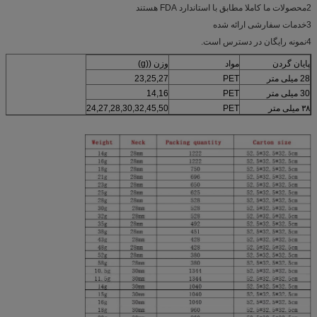
2محصولات ما کاملا مطابق با استاندارد FDA هستند
3خدمات سفارشی ارائه شده
4نمونه رایگان در دسترس است.
پایان گردن
مواد
وزن ((g)
28 میلی متر
PET
23,25,27
30 میلی متر
PET
14,16
۳۸ میلی متر
PET
24,27,28,30,32,45,50