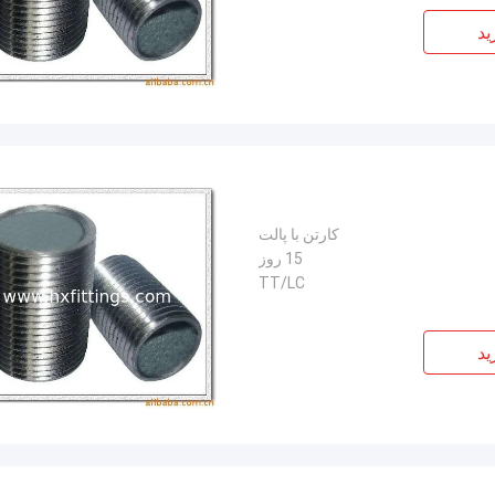
ید
کارتن با پالت
15 روز
TT/LC
ید