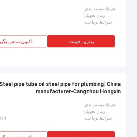
جزئیات بسته بندی:
زمان تحویل:
شرایط پرداخت:
بهترین قیمت
اکنون تماس بگیر
eel pipe tube oil steel pipe for plumbing| China
manufacturer-Cangzhou Hongxin
جزئیات بسته بندی:
زمان تحویل:
شرایط پرداخت:
nion