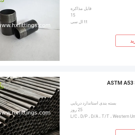
قابل مذاکره
15
tt ال سی
ید
ASTM A53 St
بسته بندی استاندارد دریایی
25 روز
L/C ، D/P ، D/A ، T/T ، Western U