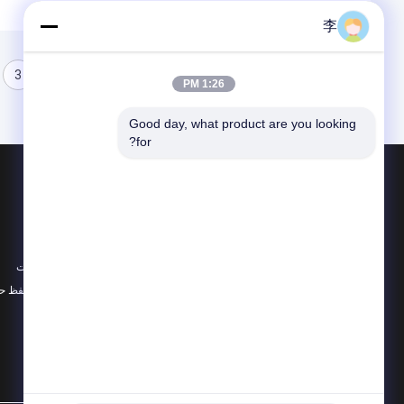
李
3
2
1
1:26 PM
Good day, what product are you looking 
for?
محصولات
در باره
نوک لوله فولادی
اخبار
آب نل و بيباک
موارد
سوکت لوله فولادی
نقشه سایت
همه دسته بندی ها
سیاست حفظ ح