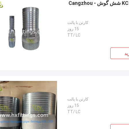
اتصالات نیپل ترکیبی فولاد کربنی | بدنه شش گوش نیپل KC شش گوش - Cangzhou
کارتن با پالت
15 روز
TT/ LC
ید
کارتن با پالت
15 روز
TT/ LC