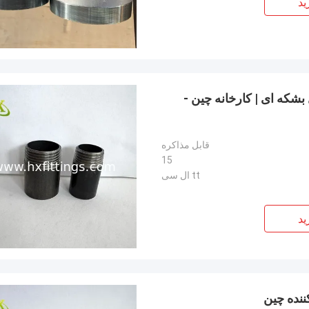
ید
ه ای نیپل بشکه ای | کارخانه چین -
قابل مذاکره
15
tt ال سی
ید