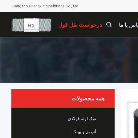
Cangzhou Hongxin pipe fittings Co., Ltd.
اس با ما
درخواست نقل قول
همه محصولات
نوک لوله فولادی
آب نل و بيباک