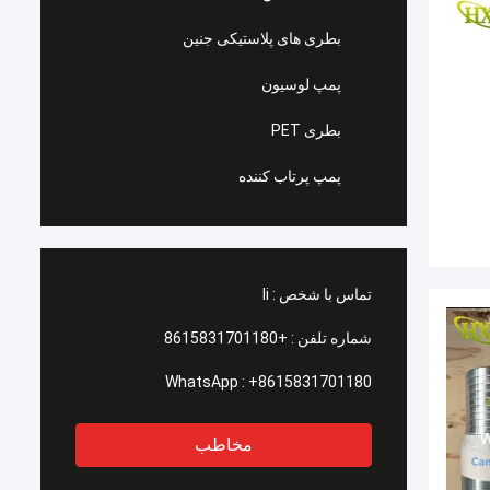
بطری های پلاستیکی جنین
پمپ لوسیون
بطری PET
پمپ پرتاب کننده
تماس با شخص :
li
شماره تلفن :
+8615831701180
WhatsApp :
+8615831701180
مخاطب