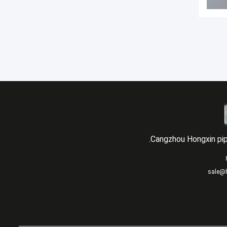
Cangzhou Hongxin pipe
sale@h