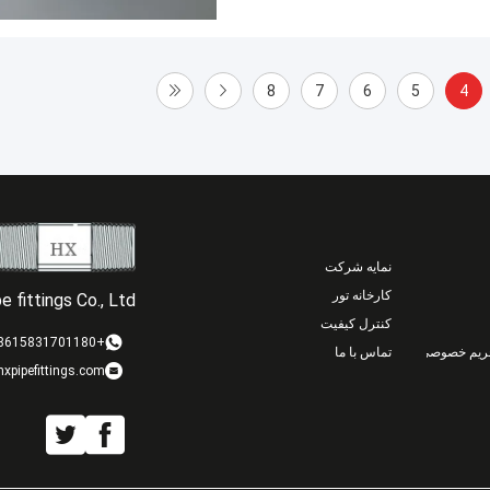
8
7
6
5
4
نمایه شرکت
کارخانه تور
 fittings Co., Ltd.
کنترل کیفیت
+8615831701180
ریم خصوصی
تماس با ما
xpipefittings.com