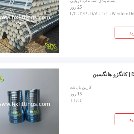
بسته بندی استاندارد دریایی
25 روز
L/C ، D/P ، D/A ، T/T ، Western U
ید
کارتن با پالت
15 روز
TT/LC
ید