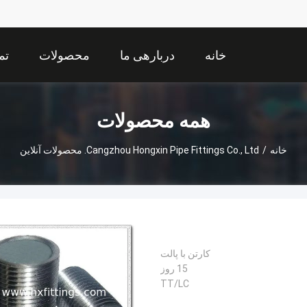
خانه
دربارهی ما
محصولات
تم
همه محصولات
خانه
/
Cangzhou Hongxin Pipe Fittings Co., Ltd. محصولات آنلاین
کارتن با پالت
15 روز
TT/LC