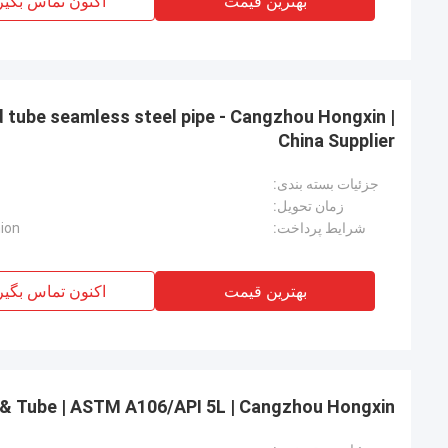
بهترین قیمت
اکنون تماس بگیر
d tube seamless steel pipe - Cangzhou Hongxin |
China Supplier
جزئیات بسته بندی:
زمان تحویل:
شرایط پرداخت:
nion
بهترین قیمت
اکنون تماس بگیر
 & Tube | ASTM A106/API 5L | Cangzhou Hongxin