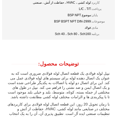
کاربرد:
لوله کشی ، HVAC ، حفاظت از آتش ، صنعتی
پرداخت:
L/C ، T/T
پایان:
موضوع BSP NPT
موضوعات:
BSP BSPT NPT DIN-2999
مادی:
فولاد
برنامه:
Sch 40 ، Sch 80 ، Sch160
توضیحات محصول:
نیپل لوله فولادی یک قطعه اتصال لوله فولادی ضروری است که به
عنوان یک اتصال دهنده لوله برای سیستم های لوله فولادی عمل می
کند. این برای اتصال دو لوله یا اتصالات به یکدیگر طراحی شده است
و یک اتصال ایمن و ضد نشتی را فراهم می کند. نیپل در طول های
مختلفی از جمله بسته، کوتاه، متوسط، بلند و خیلی بلند موجود است
تا با پیکربندی ها و الزامات مختلف لوله کشی مطابقت داشته باشد.
با زمان تحویل 20 روز، این قطعه اتصال لوله فولادی برای کاربردهای
مختلف در صنایعی مانند لوله کشی، HVAC، حفاظت از آتش و
تنظیمات صنعتی ایده آل است. تطبیق پذیری آن، آن را به یک انتخاب