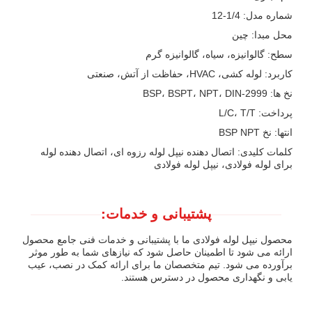
شماره مدل: 1/4-12
محل مبدا: چین
سطح: گالوانیزه، سیاه، گالوانیزه گرم
کاربرد: لوله کشی، HVAC، حفاظت از آتش، صنعتی
نخ ها: BSP، BSPT، NPT، DIN-2999
پرداخت: L/C، T/T
انتها: نخ BSP NPT
کلمات کلیدی: اتصال دهنده نیپل لوله رزوه ای، اتصال دهنده لوله
برای لوله فولادی، نیپل لوله فولادی
پشتیبانی و خدمات:
محصول نیپل لوله فولادی ما با پشتیبانی و خدمات فنی جامع محصول
ارائه می شود تا اطمینان حاصل شود که نیازهای شما به طور موثر
برآورده می شود. تیم متخصصان ما برای ارائه کمک در نصب، عیب
یابی و نگهداری محصول در دسترس هستند.