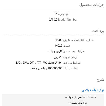
جزئیات محصول
نام تجاری:
HX
1/4-12
Model Number:
پرداخت
مقدار حداقل تعداد سفارش:
1000
قیمت:
0.016
جزئیات بسته بندی:
کارتن و پالت
زمان تحویل:
20 روز
شرایط پرداخت:
L/C ، D/A ، D/P ، T/T ، Western Union
قابلیت ارائه:
100000000 رایانه در هفته
شرح
نوک لوله فولادی
کلمه کلیدی:
سرنیپل فولادی
نوع:
نوک پستان