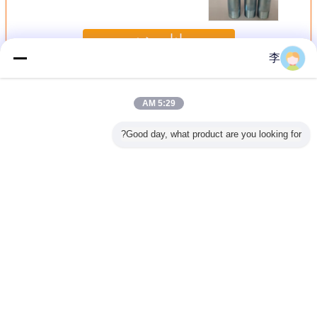
ادامه هید
李
نوک لوله فولادی
بیش
5:29 AM
Good day, what product are you looking for?
د کربن
نیپل های لوله
رشته GOST فولادی
DIN EN 102661
نپال های 
ک نوک بلند
فولادی کربن سیاه و
کربن سیاه به طور
لوله های فولادی
فولاد کربن
BSP NPT نخ مرد
گالوانیزه با رزوه بلند
طولانی جوش داده
گالوانیزه و سیاه
گر
وانیزه لوازم
شده / لوله نوک
له مرد نوک
تغییر زبان
Persian
خانه
|
دربارهی ما
|
تماس با ما
|
نقشه سایت
|
Privacy Policy