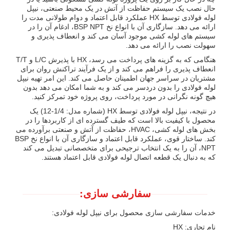
حال نصب یک سیستم حفاظت از آتش در یک محیط صنعتی، نیپل
لوله فولادی توسط HX عملکرد قابل اعتماد و دوام طولانی مدت را
ارائه می دهد. سازگاری آن با انواع نخ BSP NPT، ادغام آن را در
سیستم های لوله کشی موجود آسان می کند و انعطاف پذیری و
سهولت نصب را ارائه می دهد.
هنگامی که به گزینه های پرداخت می رسد، HX با پذیرش L/C و T/T
انعطاف پذیری را فراهم می کند و از یک فرآیند تراکنش روان برای
مشتریان در سراسر جهان اطمینان حاصل می کند. این امر تهیه نیپل
لوله فولادی را بدون دردسر می کند و به شما امکان می دهد بدون
هیچ گونه نگرانی در مورد پرداخت، روی پروژه خود تمرکز کنید.
در نتیجه، نیپل لوله فولادی توسط HX (شماره مدل: 1/4-12) یک
محصول با کیفیت بالا است که طیف گسترده ای از کاربردها را در
بخش های لوله کشی، HVAC، حفاظت از آتش و صنعتی برآورده می
کند. ساختار قوی، عملکرد قابل اعتماد و سازگاری آن با انواع نخ BSP
NPT، آن را به یک انتخاب ترجیحی برای متخصصانی تبدیل می کند
که به دنبال یک قطعه اتصال لوله فولادی قابل اعتماد هستند.
سفارشی سازی:
خدمات سفارشی سازی محصول برای نیپل لوله فولادی:
نام تجاری: HX