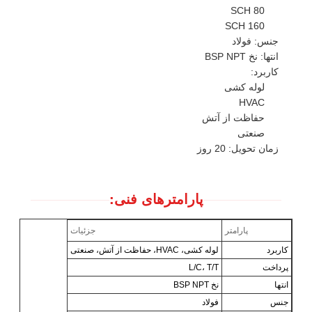
SCH 80
SCH 160
جنس: فولاد
انتها: نخ BSP NPT
کاربرد:
لوله کشی
HVAC
حفاظت از آتش
صنعتی
زمان تحویل: 20 روز
پارامترهای فنی:
پارامتر
جزئیات
کاربرد
لوله کشی، HVAC، حفاظت از آتش، صنعتی
پرداخت
L/C، T/T
انتها
نخ BSP NPT
جنس
فولاد