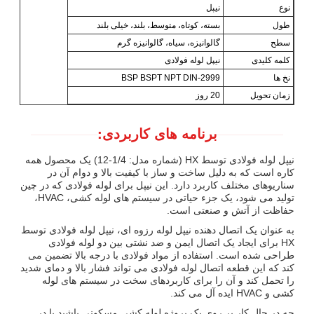
نوع
نیپل
طول
بسته، کوتاه، متوسط، بلند، خیلی بلند
سطح
گالوانیزه، سیاه، گالوانیزه گرم
کلمه کلیدی
نیپل لوله فولادی
نخ ها
BSP BSPT NPT DIN-2999
زمان تحویل
20 روز
برنامه های کاربردی:
نیپل لوله فولادی توسط HX (شماره مدل: 1/4-12) یک محصول همه
کاره است که به دلیل ساخت و ساز با کیفیت بالا و دوام آن در
سناریوهای مختلف کاربرد دارد. این نیپل برای لوله فولادی که در چین
تولید می شود، یک جزء حیاتی در سیستم های لوله کشی، HVAC،
حفاظت از آتش و صنعتی است.
به عنوان یک اتصال دهنده نیپل لوله رزوه ای، نیپل لوله فولادی توسط
HX برای ایجاد یک اتصال ایمن و ضد نشتی بین دو لوله فولادی
طراحی شده است. استفاده از مواد فولادی با درجه بالا تضمین می
کند که این قطعه اتصال لوله فولادی می تواند فشار بالا و دمای شدید
را تحمل کند و آن را برای کاربردهای سخت در سیستم های لوله
کشی و HVAC ایده آل می کند.
چه در حال کار بر روی یک پروژه لوله کشی مسکونی باشید یا در