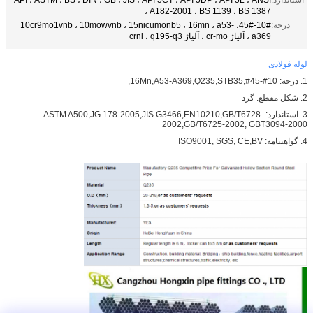
A182-2001 ، BS 1139 ، BS 1387 ،
درجه:
10#-45#، 10cr9mo1vnb ، 10mowvnb ، 15nicumonb5 ، 16mn ، a53-
a369 ، آلیاژ cr-mo ، آلیاژ crni ، q195-q3
لوله فولادی
1. درجه: 10#-45#,16Mn,A53-A369,Q235,STB35,
2. شکل مقطع: گرد
3. استاندارد: ASTM A500,JG 178-2005,JIS G3466,EN10210,GB/T6728-
2002,GB/T6725-2002, GBT3094-2000
4. گواهینامه: ISO9001, SGS, CE,BV