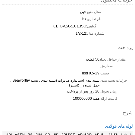
محل منبع:
چین
نام تجاری:
hx
گواهی:
CE, BV,SGS,CE,ISO
شماره مدل:
1/2-12
پرداخت
مقدار حداقل تعداد
50 قطعه
سفارش:
قیمت:
usd 0.5-29
جزئیات بسته بندی:
بسته بندی استاندارد صادرات (بسته بندی ، بسته Seaworthy ،
حمل شده در کانتینر)
زمان تحویل:
20 روز پس از پرداخت
قابلیت ارائه:
هفته 100000000
شرح
لوله های فولادی
استاندارد:
API ، ASTM ، BS ، DIN ، GB ، JIS ، API 5CT ، API 5DP ، API 5L ، ANSI