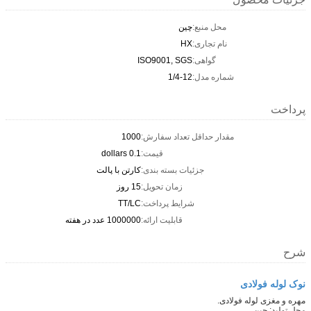
محل منبع:
چین
نام تجاری:
HX
گواهی:
ISO9001, SGS
شماره مدل:
1/4-12
پرداخت
مقدار حداقل تعداد سفارش:
1000
قیمت:
0.1 dollars
جزئیات بسته بندی:
کارتن با پالت
زمان تحویل:
15 روز
شرایط پرداخت:
TT/LC
قابلیت ارائه:
1000000 عدد در هفته
شرح
نوک لوله فولادی
مهره و مغزی لوله فولادی.
محل تولید: چین