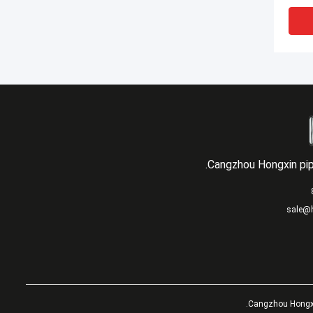
Cangzhou Hongxin pipe
sale@h
لوله