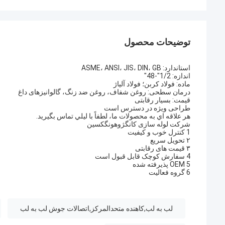
توضیحات محصول
استاندارد: ASME، ANSI، JIS، DIN، GB
اندازه: 1/2"-48"
ماده: فولاد کربن؛ فولاد آلیاژ
درمان سطحی: روغن شفاف، روغن ضد زنگ، گالوانیزهای داغ
قیمت: بسیار رقابتی
طراحی ویژه در دسترس است
هر علاقه اي به محصولات ما، لطفاً با ليلي تماس بگيريد.
شرکت لوله سازی کانگژوهونگکسین
1 کنترل خوب و کیفیت
۲ تحویل سریع
۳ قیمت های رقابتی
4 سفارش کوچک قابل قبول است
5 OEM پذیرفته شده
6 گروه فعالیت
لب به لب,کاهنده متحدالمرکز,اتصالات جوش لب به لب