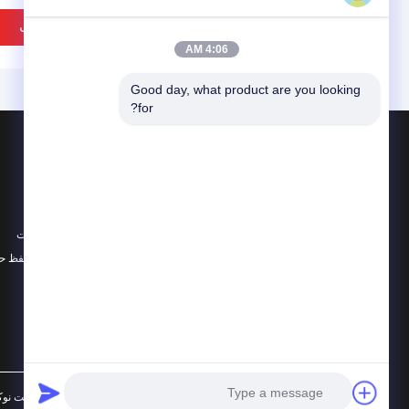
بهترین قیمت
بهترین قیمت
4:06 AM
Good day, what product are you looking 
for?
محصولات
در باره
نوک لوله فولادی
اخبار
آب نل و بيباک
موارد
سوکت لوله فولادی
نقشه سایت
همه دسته بندی ها
سیاست حفظ ح
لوازم لوله ی بدون دنده، لوله
لوازم لوله ی بدون دنده، لو
ی تی
ی تی
بهترین قیمت
بهترین قیمت
چین خوب کیفیت نوک لوله فولادی تامین کننده. © 016