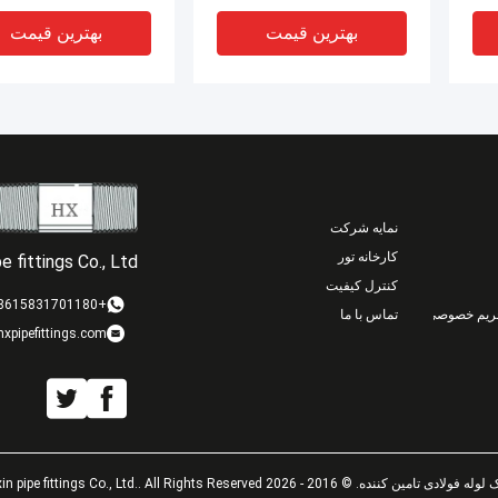
بهترین قیمت
بهترین قیمت
نمایه شرکت
کارخانه تور
 fittings Co., Ltd.
کنترل کیفیت
+8615831701180
ریم خصوصی
تماس با ما
xpipefittings.com
له
لوازم لوله ی بدون دنده، لوله
لوازم لوله ی بدون دنده، 
ی تی
ی تی
بهترین قیمت
بهترین قیمت
2 - 2026 Cangzhou Hongxin pipe fittings Co., Ltd.. All Rights Reserved.