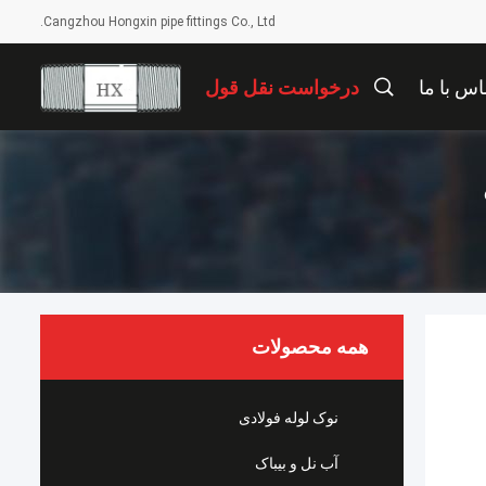
Cangzhou Hongxin pipe fittings Co., Ltd.
اس با ما
درخواست نقل قول
همه محصولات
نوک لوله فولادی
آب نل و بيباک