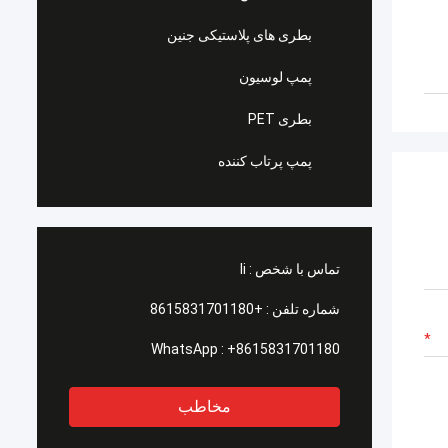
بطری های پلاستیکی جنین
پمپ لوسیون
بطری PET
پمپ پرتاب کننده
تماس با شخص :
li
شماره تلفن :
+8615831701180
WhatsApp :
+8615831701180
مخاطب