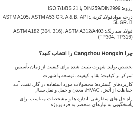
رزوه: DIN259/DIN2999 یا ISO 7/1/BS 21
درجه موادفولاد کربنی: ASTM A105، ASTM A53 GR. A & B، API
5L GR. B
فولاد ضد زنگ: ASTM A182 (304، 316)، ASTM A312/A403
(TP304، TP316)
چرا Cangzhou Hongxin را انتخاب کنید؟
تخصص تولید: شهرت تثبیت شده برای کیفیت از زمان تأسیس
تمرکز بر کیفیت: بقا با کیفیت، توسعه با شهرت
کاربردهای گسترده: محصولات مورد استفاده در گاز، نفت، آب،
حفاظت از آتش، HVAC، معدن و حمل و نقل سیال
راه حل های سفارشی: اندازه ها و مشخصات متناسب برای
پاسخگویی به نیازهای منحصر به فرد پروژه