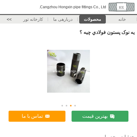
Cangzhou Hongxin pipe fittings Co., Ltd.
خانه
محصولات
دربارهی ما
کارخانه تور
>>
يه نوک پستون فولادي چيه ؟
بهترین قیمت
تماس با ما
جزئیات محصول