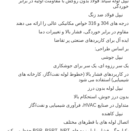
نیپل لوله سیاه: فولاد بدون روکش با مقاومت اولیه در برابر
خوردگی
نیپل فولاد ضد زنگ
درجه های 304 و 316 خواص مکانیکی عالی را ارائه می دهند
مقاوم در برابر خوردگی، فشار بالا و تغییرات دما
ایده آل برای کاربردهای صنعتی پر تقاضا
بر اساس طراحی:
نیپل جوشی
یک سر رزوه ای، یک سر برای جوشکاری
در کاربردهای فشار بالا (خطوط لوله نفت/گاز، کارخانه های
شیمیایی) استفاده می شود
نیپل لوله بدون درز
بدون درز جوش، استحکام بالا
متداول در صنایع HVAC، فرآوری شیمیایی و نفت/گاز
نیپل کاهنده
اتصال لوله های با قطرهای مختلف
یکپارچگی فشار را با رزوه های BSP، BSPT، NPT حفظ می کند