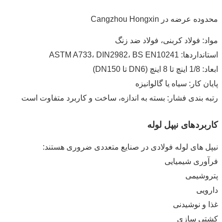
محدوده عرضه در Cangzhou Hongxin
مواد: فولاد کربنی، فولاد ضد زنگ
استانداردها: ASTM A733، DIN2982، BS EN10241
ابعاد: 1/8 اینچ تا 8 اینچ (DN6 تا DN150)
پایان کار: سیاه یا گالوانیزه
رتبه بندی فشار: بسته به اندازه، ساخت و کاربرد متفاوت است
کاربردهای نیپل لوله
نیپل های لوله فولادی در صنایع متعددی ضروری هستند:
فرآوری شیمیایی
پتروشیمی
دارویی
غذا و نوشیدنی
کشتی سازی