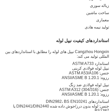
زباله سوزی
ساخت ماشین
معماری
تولید نیمه هادی
استانداردهای کیفیت نیپل لوله
Cangzhou Hongxin نیپل های لوله را مطابق با استانداردهای بین
المللی تولید می کند:
استاندارد ASTM A733
نیپل لوله فولادی کربنی
جنس: ASTM A53/A106
رزوه: ANSI/ASME B 1.20.1
نیپل لوله فولادی ضد زنگ
جنس: ASTM A312 (304/316)
رزوه: ANSI/ASME B 1.20.1
استانداردهای DIN2982، BS EN10241
جنس: لوله بدون درز/جوش داده شده DIN2441/DIN2440 یا
BS1387