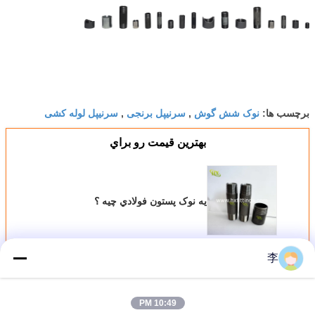
نوک شش گوش
سرنیپل برنجی
سرنیپل لوله کشی
برچسب ها:
,
,
بهترين قيمت رو براي
يه نوک پستون فولادي چيه ؟
ادامه هید
李
نوک لوله فولادی
بیش
10:49 PM