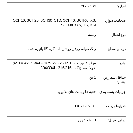
اندازه:
1/4" - 12"
ضخامت دیوار:
SCH10, SCH20, SCH30, STD, SCH40, SCH60, XS,
SCH80 XXS, JIS, DIN
نوع اتصال:
رشته
درمان سطح:
رنگ سياه، روغن روشن، آب گرم گالوانيزه شده
ماده:
فولاد کربن: ASTM A234 WPB / 20#/ P265GH/ST37.2;
فولاد ضد زنگ: 304/304L، 316/316L
حداقل سفارش
1 تن
مقدار:
جزئیات بسته بندی:
جعبه ها و پالت های پلائیوود
شرایط پرداخت:
L/C، D/P، T/T
زمان تحویل:
10 تا 45 روز