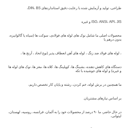
طراحی، تولید و آزمایش شده با رعایت دقیق استانداردهای DIN، BS،
ISO، ANSI، API، JIS و غیره
محصولات اصلی ما شامل نوک های لوله های فولادی، سوکت ها (سیاه یا گالوانیزه،
بدون درهم یا
، لوله های فولاد ضد زنگ ، لوله های آهن انعطاف پذیر (نوع اتحاد ، آرنج ها ،
دستگاه های کاهش دهنده، بشینگ ها، کوپلینگ ها، کلاه ها، مغز ها، نوک های لوله ها
و غیره) و لوله های جوشیده با تکه
ما همچنین در برش لوله، خم کردن، رشته و پایان کار تخصص داریم،
بر اساس نیازهای مشتریان.
در حال حاضر، ما ۹۰ درصد از محصولات خود را به آلمان، فرانسه، روسیه، لهستان،
لیتوانی،