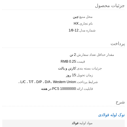
جزئیات محصول
محل منبع:
چین
نام تجاری:
HX
شماره مدل:
1/8-12
پرداخت
مقدار حداقل تعداد سفارش:
2 تن
قیمت:
0.25 RMB
جزئیات بسته بندی:
کارتن و پالت
زمان تحویل:
15 روز
شرایط پرداخت:
L/C ، T/T ، D/P ، D/A ، Western Union ،
قابلیت ارائه:
10000000 PCS در هفته
شرح
نوک لوله فولادی
مواد اولیه:
فولاد