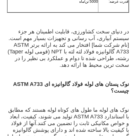
قدرت عرضه:
5000 تن/ماه
در دنیای سخت کشاورزی، قابلیت اطمینان هر جزء
سیستم آبیاری، آب رسانی و تجهیزات بسیار مهم است.
[نام شرکت شما] افتخار می کند به ارائه برتر ASTM
A733 گالوانیزه فولاد لثه لثه با NPT (قومی لوله Taper)
رشته، طراحی شده تا دوام و عملکرد بی نظیر را در
سخت ترین محیط ها ارائه دهد.
نوک پستان های لوله فولاد گالوانیزه ای ASTM A733
چیست؟
نوک های لوله ما طول های کوتاه لوله هستند که مطابق
با استاندارد ASTM A733 تولید می شوند، کیفیت، ابعاد
و خواص مکانیکی ثابت را تضمین می کنند.آنها از فولاد
با کیفیت بالا ساخته شده اند و دارای پوشش گالوانیزه