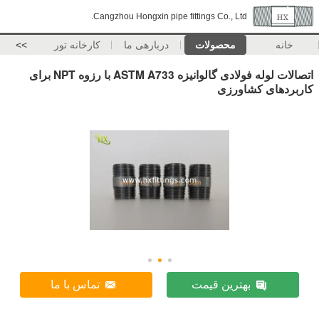
Cangzhou Hongxin pipe fittings Co., Ltd.
خانه
محصولات
دربارهی ما
کارخانه تور
>>
اتصالات لوله فولادی گالوانیزه ASTM A733 با رزوه NPT برای
کاربردهای کشاورزی
بهترین قیمت
تماس با ما