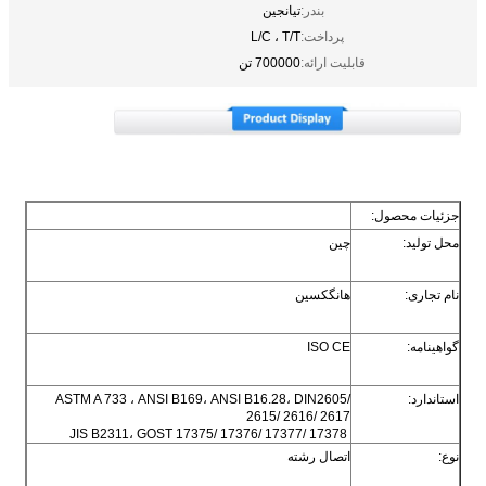
بندر:
تیانجین
پرداخت:
L/C ، T/T
قابلیت ارائه:
700000 تن
جزئیات محصول:
محل تولید:
چین
نام تجاری:
هانگکسین
گواهینامه:
ISO CE
استاندارد:
ASTM A 733 ، ANSI B169، ANSI B16.28، DIN2605/
2615/ 2616/ 2617
JIS B2311، GOST 17375/ 17376/ 17377/ 17378
نوع:
اتصال رشته