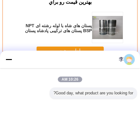
بهترين قيمت رو براي
پستان های شاه با لوله رشته ای NPT
BSP پستان های ترکیبی پادشاه پستان
های گالوانیزه KC
ادامه هید
李
نوک پستان شاه
بیش
10:26 AM
Good day, what product are you looking for?
1/2-8 NPT، BSPT،
اتصالات نیپل ترکیبی
نوک سینه شاه
نوک سینه گالوانیزه
نوک پست
های فولادی
فولاد کربنی | بدنه
جادوگر چيست؟
با نخ NPT | سازنده
وانیزه
شش گوش نیپل KC
چین
شش گوش -
Cangzhou
Hongxin
تغییر زبان
Persian