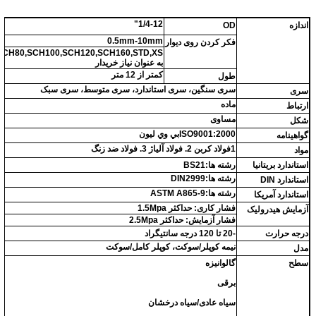
1/4-12"
اندازه
OD
0.5mm-10mm
فکر کردن روی دیوار
به عنوان نیاز خریدار
کمتر از 12 متر
طول
سری سنگین، سری استاندارد، سری متوسط، سری سبک
سری
ماده
ارتباط
مساوی
شکل
ISO9001:2000بي وي ليون
گواهینامه
1فولاد کربن 2. فولاد آلیاژ 3. فولاد ضد زنگ
مواد
استاندارد بریتانیا
رشته ها:BS21
رشته ها:DIN2999
استاندارد DIN
رشته ها:ASTM A865-9
استاندارد آمریکا
فشار کاری: حداکثر 1.5Mpa
آزمایش هیدرولیک
فشار آزمایش: حداکثر 2.5Mpa
درجه حرارت
-20 تا 120 درجه سانتیگراد
نیمه کوپلر/سوکت، کوپلر کامل/سوکت
مدل
سطح
گالوانیزه
برقی
سیاه عادی/سیاه درخشان