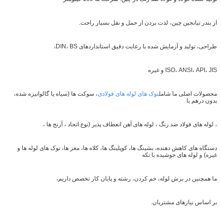
از بندر تیانجین چین، لذت بردن از حمل و نقل بسیار راحت.
طراحی، تولید و آزمایش شده با رعایت دقیق استانداردهای DIN، BS،
ISO، ANSI، API، JIS و غیره
محصولات اصلی ما شامل
نوک های لوله های فولادی
، سوکت ها (سیاه یا گالوانیزه شده،
بدون درهم یا
، لوله های فولاد ضد زنگ ، لوله های آهن انعطاف پذیر (نوع اتحاد ، آرنج ها ،
دستگاه های کاهش دهنده، بشینگ ها، کوپلینگ ها، کلاه ها، مغز ها، نوک های لوله ها و
غیره) و لوله های جوشیده با تکه
ما همچنین در برش لوله، خم کردن، رشته و پایان کار تخصص داریم،
بر اساس نیازهای مشتریان.