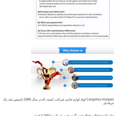
Cangzhou Hongxin لوله لوازم جانبی شرکت، لمیتد، که در سال 1998 تاسیس شد، یک
حرفه ای
تولید کننده فولاد و فولاد ضد زنگ در چین. شرکت ما 180 کیلومتر