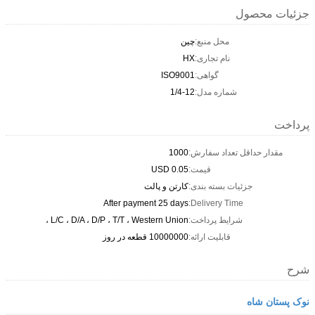
جزئیات محصول
محل منبع:
چین
نام تجاری:
HX
گواهی:
ISO9001
شماره مدل:
1/4-12
پرداخت
مقدار حداقل تعداد سفارش:
1000
قیمت:
0.05 USD
جزئیات بسته بندی:
کارتن و پالت
After payment 25 days
Delivery Time:
شرایط پرداخت:
L/C ، D/A ، D/P ، T/T ، Western Union ،
قابلیت ارائه:
10000000 قطعه در روز
شرح
نوک پستان شاه