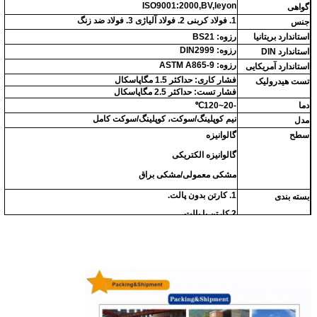
ISO9001:2000,BV,leyon
گواهی
1. فولاد کربنی 2. فولاد آلیاژی 3. فولاد ضد زنگ
جنس
استاندارد بریتانیا
رزوه: BS21
رزوه: DIN2999
استاندارد DIN
رزوه: ASTM A865-9
استاندارد آمریکایی
فشار کاری: حداکثر 1.5 مگاپاسکال
تست هیدرولیک
فشار تست: حداکثر 2.5 مگاپاسکال
دما
-20~120℃
نیم کوپلینگ/سوکت، کوپلینگ/سوکت کامل
مدل
سطح
گالوانیزه
گالوانیزه الکتریکی
مشکی معمولی/مشکی براق
1. کارتن بدون پالت.
بسته بندی
2.
کارتن با پالت.
3. کیسه‌های بافته شده دوتایی
یا طبق نیاز خریدار