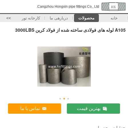
Cangzhou Hongxin pipe fittings Co., Ltd.
خانه
محصولات
دربارهی ما
کارخانه تور
>>
A105 لوله های فولادی ساخته شده از فولاد کربن 3000LBS
بهترین قیمت
تماس با ما
جزئیات محصول