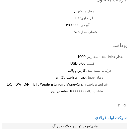
محل منبع:
چین
نام تجاری:
HX
گواهی:
ISO9001
شماره مدل:
1/4-8
پرداخت
مقدار حداقل تعداد سفارش:
1000
قیمت:
0.05 USD
جزئیات بسته بندی:
کارتن و پالت
زمان تحویل:
بعد از پرداخت 25 روز
شرایط پرداخت:
L/C ، D/A ، D/P ، T/T ، Western Union ، MoneyGram
قابلیت ارائه:
10000000 قطعه در روز
شرح
سوکت لوله فولادی
مادی:
فولاد کربن و فولاد ضد زنگ