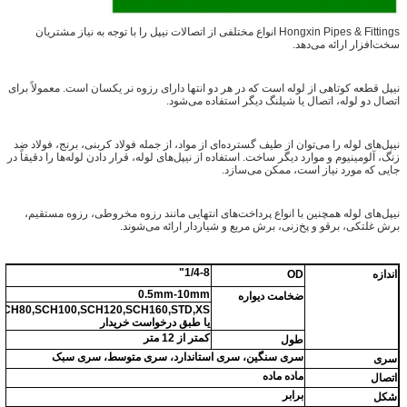
Hongxin Pipes & Fittings انواع مختلفی از اتصالات نیپل را با توجه به نیاز مشتریان
سخت‌افزار ارائه می‌دهد.
نیپل قطعه کوتاهی از لوله است که در هر دو انتها دارای رزوه نر یکسان است. معمولاً برای
اتصال دو لوله، اتصال یا شیلنگ دیگر استفاده می‌شود.
نیپل‌های لوله را می‌توان از طیف گسترده‌ای از مواد، از جمله فولاد کربنی، برنج، فولاد ضد
زنگ، آلومینیوم و موارد دیگر ساخت. استفاده از نیپل‌های لوله، قرار دادن لوله‌ها را دقیقاً در
جایی که مورد نیاز است، ممکن می‌سازد.
نیپل‌های لوله همچنین با انواع پرداخت‌های انتهایی مانند رزوه مخروطی، رزوه مستقیم،
برش غلتکی، برقو و پخ‌زنی، برش مربع و شیاردار ارائه می‌شوند.
1/4-8"
اندازه
OD
0.5mm-10mm
ضخامت دیواره
یا طبق درخواست خریدار
کمتر از 12 متر
طول
سری سنگین، سری استاندارد، سری متوسط، سری سبک
سری
ماده ماده
اتصال
برابر
شکل