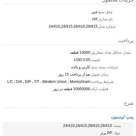
محل منبع:
چین
نام تجاری:
HX
شماره مدل:
24/410,24/415,28/410,28/415
پرداخت
مقدار حداقل تعداد سفارش:
10000 قطعه
قیمت:
0.05 USD
جزئیات بسته بندی:
کارتن و پالت
زمان تحویل:
بعد از پرداخت 15 روز
شرایط پرداخت:
L/C ، D/A ، D/P ، T/T ، Western Union ، MoneyGram
قابلیت ارائه:
10000000 قطعه در روز
شرح
پمپ لوسیون
بسته::
24/410,24/415,28/410,28/415
مواد::
PP برتر