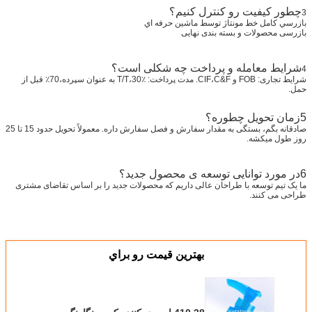
چطور کیفیت رو کنترل کنیم؟
3
بازرسي کامل خط مونتاژ توسط ماشين حرفه اي
بازرسی محصولات و بسته بندی نهایی
شرایط معامله و پرداخت چه شکلی است؟
4
شرایط تجاری: FOB و CIF،C&F. مدت پرداخت: T/T،30٪ به عنوان سپرده،70٪ قبل از
حمل.
5زمان تحویل چطوره؟
صادقانه بگم، بستگی به مقدار سفارش و فصل سفارش داره. معمولاً تحویل حدود 15 تا 25
روز طول میکشه.
6در مورد توانایی توسعه ی محصول جدید؟
ما یک تیم توسعه با طراحان عالی داریم که محصولات جدید را بر اساس تقاضای مشتری
طراحی می کنند.
بهترين قيمت رو براي