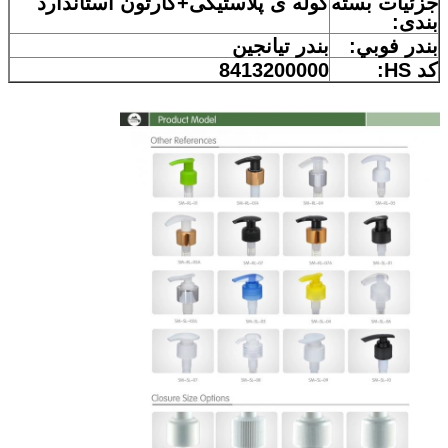
جزئیات بسته
کوله ی پلاستیکی+کارتون استاندارد
بندی:
بندر فوبي:
بندر تیانجین
کد HS:
8413200000
ارسال