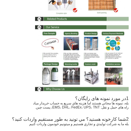
1در مورد نمونه های رایگان؟
بله، نمونه ها مجاني هستند اما هزينه هاي سريع به حساب خريدار مياد
راه های حمل و نقل: EMS، DHL، FedEx، UPS، TNT، پست چین.
2شما کارخونه هستيد؟ مي تونيد به طور مستقيم واردات كنيد؟
بله ما يه شرکت توليدي و تجاري هستيم و ميتونيم خودمون واردات کنيم