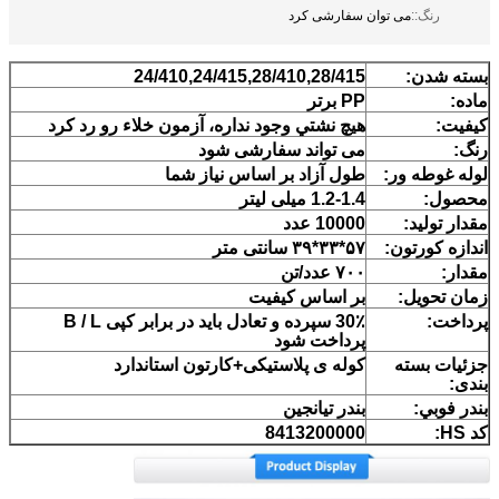
رنگ::
می توان سفارشی کرد
بسته شدن:
24/410,24/415,28/410,28/415
ماده:
PP برتر
کیفیت:
هیچ نشتي وجود نداره، آزمون خلاء رو رد کرد
رنگ:
می تواند سفارشی شود
لوله غوطه ور:
طول آزاد بر اساس نياز شما
محصول:
1.2-1.4 میلی لیتر
مقدار تولید:
10000 عدد
اندازه کورتون:
۵۷*۳۳*۳۹ سانتی متر
مقدار:
۷۰۰ عدد/تن
زمان تحویل:
بر اساس کیفیت
پرداخت:
30٪ سپرده و تعادل باید در برابر کپی B / L
پرداخت شود
جزئیات بسته
کوله ی پلاستیکی+کارتون استاندارد
بندی:
بندر فوبي:
بندر تیانجین
کد HS:
8413200000