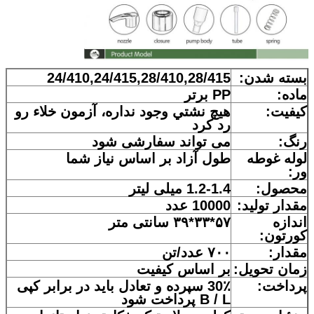
بسته شدن:
24/410,24/415,28/410,28/415
ماده:
PP برتر
کیفیت:
هیچ نشتي وجود نداره، آزمون خلاء رو
رد کرد
رنگ:
می تواند سفارشی شود
لوله غوطه
طول آزاد بر اساس نياز شما
ور:
محصول:
1.2-1.4 میلی لیتر
مقدار تولید:
10000 عدد
پیام بگذارید
اندازه
۵۷*۳۳*۳۹ سانتی متر
ما به زودی با شما تماس خواهیم
کورتون:
مقدار:
۷۰۰ عدد/تن
گرفت
زمان تحویل:
بر اساس کیفیت
پرداخت:
30٪ سپرده و تعادل باید در برابر کپی
B / L پرداخت شود