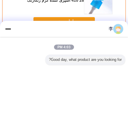
28 410 اسپری کننده کرم رنگارنگ
ادامه هید
李
پمپ لوسیون
بیش
4:03 PM
Good day, what product are you looking for?
شویی مایع
درپوش پلاستیکی
درپوش بطری
درپوش بالایی با
پمپ دی
پلاستیکی
بیضی شکل 28
پلاستیکی لوسیون
کیفیت بالا 20/410
ضدعفونی
کاپ پلاستیکی Flip
میلی‌متری برای
کوچک سفارشی با
20/415 24/410
Top 
بطری شامپو
کیفیت بالا 25
24/415 28/410
میلی‌متر 28
PPE، درپوش بالایی
بدون نشتی
میلی‌متر 28/410
پلاستیکی شفاف،
تغییر زبان
20/410، درپوش
بطری PET شفاف
فلیپ تاپ بطری
Persian
خانه
|
دربارهی ما
|
تماس با ما
|
نقشه سایت
|
Privacy Policy