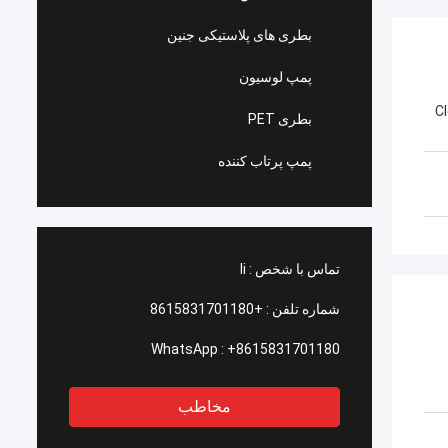
بطری های پلاستیکی جنین
پمپ لوسیون
C
بطری PET
پمپ پرتاب کننده
تماس با شخص :
li
شماره تلفن :
+8615831701180
WhatsApp :
+8615831701180
مخاطب