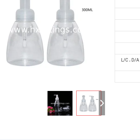
L/C ، D/A