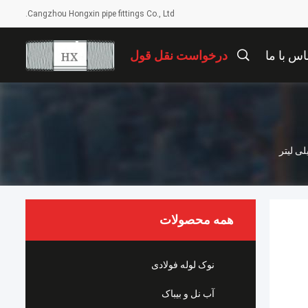
Cangzhou Hongxin pipe fittings Co., Ltd.
اس با ما
درخواست نقل قول
همه محصولات
نوک لوله فولادی
آب نل و بيباک