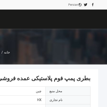
Persian
خانه
/
ب
بطری پمپ فوم پلاستیکی عمده فروشی بطری صاب
محل منبع
چین
نام تجاری
HX