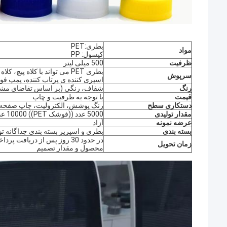
بطری:PET
مواد
کپسول: PP
ظرفیت
500 میلی لیتر
بطری PET می تواند با کلاه پ
سرپوش
اسپری کننده ی پرتاب کننده، پمپ فو
رنگ
شفاف، رنگی (بر اساس تقاضای مشت
قیمت
با توجه به ظرفیت و چاپ
دستکاری سطح
رنگ پوشش، الکترولیت، چاپ صفحه
مقدار تولیدی
5000 عدد ((فوشک PET)) 10000 عدد ((اسپرایزر))
عرضه نمونه
آزاد
بسته بندی
بطری و اسپریر بسته بندی جداگانه ت
در حدود 30 روز پس از دریافت 
زمان تحویل
محصول و مقدار تصمیم