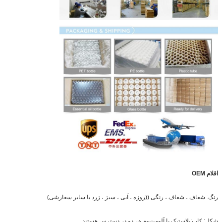
اقلام OEM
رنگ: شفاف ، شفاف ، رنگی ((روزه ، آبی ، سبز ، زرد یا سایر سفارشی)
شکل: کاپ:پلاستیک یا آلومینیوم هر دو در دسترس هستند