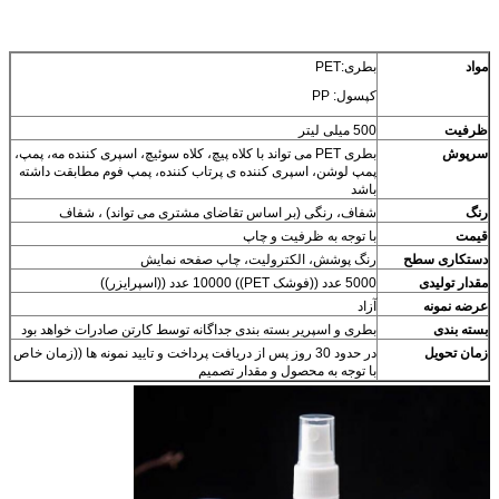
مواد
بطری:PET
کپسول: PP
ظرفیت
500 میلی لیتر
سرپوش
بطری PET می تواند با کلاه پیچ، کلاه سوئیچ، اسپری کننده مه، پمپ،
پمپ لوشن، اسپری کننده ی پرتاب کننده، پمپ فوم مطابقت داشته
باشد
رنگ
شفاف، رنگی (بر اساس تقاضای مشتری می تواند) ، شفاف
قیمت
با توجه به ظرفیت و چاپ
دستکاری سطح
رنگ پوشش، الکترولیت، چاپ صفحه نمایش
مقدار تولیدی
5000 عدد ((فوشک PET)) 10000 عدد ((اسپرایزر))
عرضه نمونه
آزاد
بسته بندی
بطری و اسپریر بسته بندی جداگانه توسط کارتن صادرات خواهد بود
زمان تحویل
در حدود 30 روز پس از دریافت پرداخت و تایید نمونه ها ((زمان خاص
با توجه به محصول و مقدار تصمیم