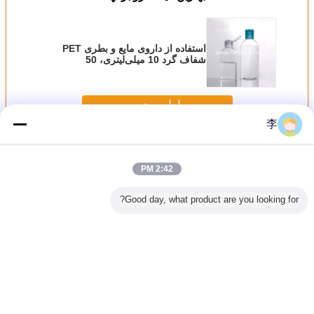
استفاده از داروی مایع و بطری PET
شفاف گرد 10 میلی‌لیتری، 50
میلی‌لیتری، 100 میلی‌لیتری از جنس
پلاستیک
ادامه هید
李
بطری PET
بیش
2:42 PM
Good day, what product are you looking for?
میلی لیتر ضد
بطری صابون مایع
بطری پمپ فوم
بطری های پلاستیکی
بطری پمپ
ی کننده
شفاف پلاستیکی
پلاستیکی عمده
پت اسپری بطری
لوسیون دس
پلاستیکی پنبه PET
300 میلی لیتر با
فروشی بطری
خالی برای بطری
دستشوی
ابون مایع
پمپ لوشن
صابون مایع 300
ضدعفونی کننده
لی شستشوی
میلی لیتر
دست
میلی‌لیت
طری های
تغییر زبان
ستیکی
Persian