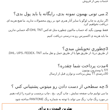
خدمات پس از فروش
2.می تونی بهمون نمونه بدی، رایگانه یا باید پول بدی؟
اگر نیازی به چاپ لوگو یا سایر آثار هنری خود بر روی محصولات ندارید، ما هیچ هزینه ای
دریافت نخواهیم کرد.
فقط بهمون بگيد که حساب مالتون چطوره مثل فدکس DHL TNT اگه حسابي ندارين
ما باید هزینه ی اکسپرس رو به درستی دریافت کنیم
3چطوري تحویلش ميدي؟
از طریق دریا، از طریق هوا یا از طریق حمل و نقل مانند DHL، UPS، FEDEX، TNT.
4مدت پرداخت شما چقدره؟
T/T یا وسترون یونیون
30درصدي TT پيش پرداخت و توازن قبل از ارسال
5.چه سطحي از دست دادن رو ميتوني پشتيباني کني ؟
ما می توانیم چاپ صفحه نمایش ، چاپ گرم ، یخ ، چاپ برچسب و غیره را ارائه دهیم.
در مورد رنگ چاپ: رنگ می تواند با توجه به شماره رنگ PANTONE ساخته شود
بهترين قيمت رو براي