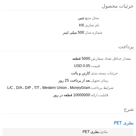
جزئیات محصول
محل منبع:
چین
نام تجاری:
HX
شماره مدل:
500 میلی لیتر
پرداخت
مقدار حداقل تعداد سفارش:
5000 قطعه
قیمت:
0.05 USD
جزئیات بسته بندی:
کارتن و پالت
زمان تحویل:
بعد از پرداخت 25 روز
شرایط پرداخت:
L/C ، D/A ، D/P ، T/T ، Western Union ، MoneyGram
قابلیت ارائه:
10000000 قطعه در روز
شرح
بطری PET
مادی:
بطری PET